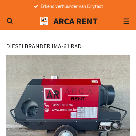
Erkend verhuurder van Dryfast
Ga
direct
ARCA RENT
naar
de
hoofdinhoud
DIESELBRANDER IMA-61 RAD