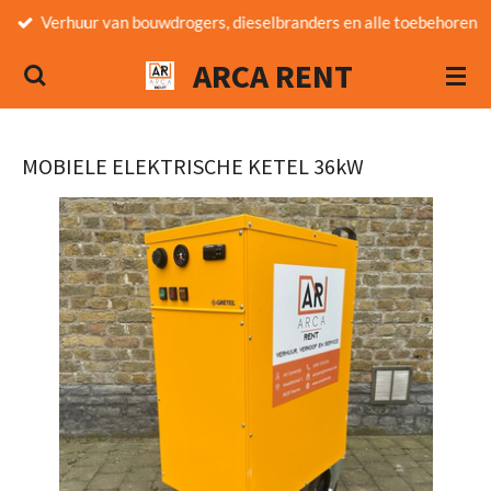
Verhuur van bouwdrogers, dieselbranders en alle toebehoren
Ga
direct
ARCA RENT
naar
de
hoofdinhoud
MOBIELE ELEKTRISCHE KETEL 36kW