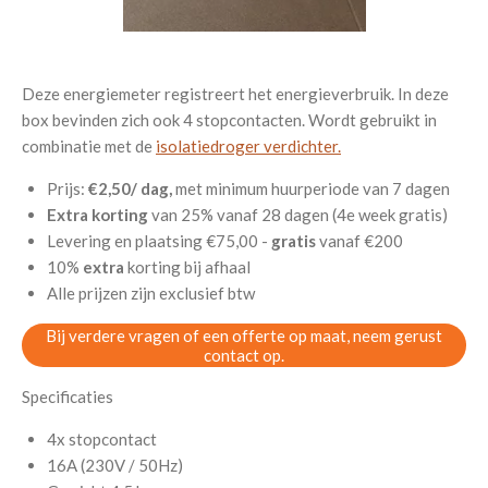
Deze energiemeter registreert het energieverbruik. In deze
box bevinden zich ook 4 stopcontacten. Wordt gebruikt in
combinatie met de
isolatiedroger verdichter.
Prijs:
€2,50/ dag,
met minimum huurperiode van 7 dagen
Extra korting
van 25% vanaf 28 dagen (4e week gratis)
Levering en plaatsing €75,00 -
gratis
vanaf €200
10%
extra
korting bij afhaal
Alle prijzen zijn exclusief btw
Bij verdere vragen of een offerte op maat, neem gerust
contact op.
Specificaties
4x stopcontact
16A (230V / 50Hz)